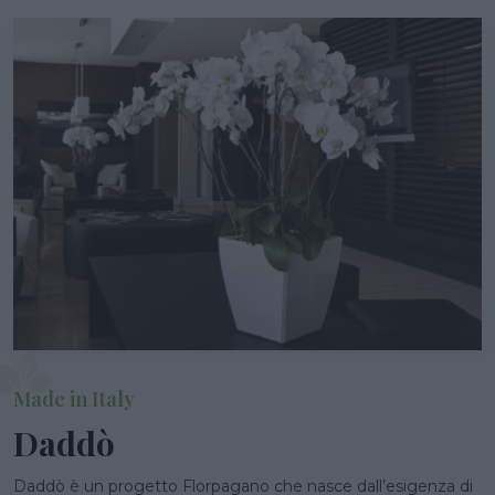
Made in Italy
Daddò
Daddò è un progetto Florpagano che nasce dall’esigenza di