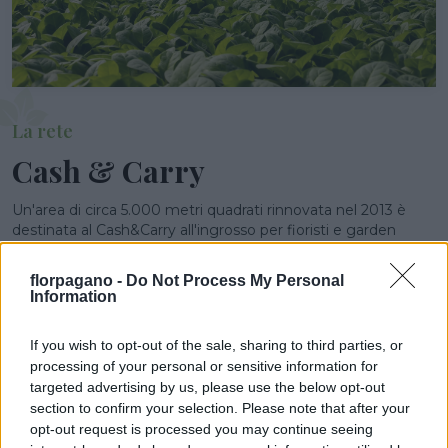
La rete
Cash & Carry
Un'area di circa 5.000 metri quadrati rinnovata nel 2013 è
destinata al Cash&Carry all'ingrosso per fioristi e garden
center. Gli operatori del settore possono vedere e toccare
con mano la qualità dei prodotti, scegliere e acquistare il
florpagano -
Do Not Process My Personal
rifornimento desiderato. Quest’area dell’azienda
Information
florovivaistica Florpagano è continuamente assortita di:
piante e fiori da interno ed esterno; composizioni creative
If you wish to opt-out of the sale, sharing to third parties, or
realizzate nelle differenti tipologie di vasi e ciotole; orchidee
processing of your personal or sensitive information for
phalaenopsis, bonsai, piante esemplari; piante da
targeted advertising by us, please use the below opt-out
arredamento realizzate in appositi...
section to confirm your selection. Please note that after your
opt-out request is processed you may continue seeing