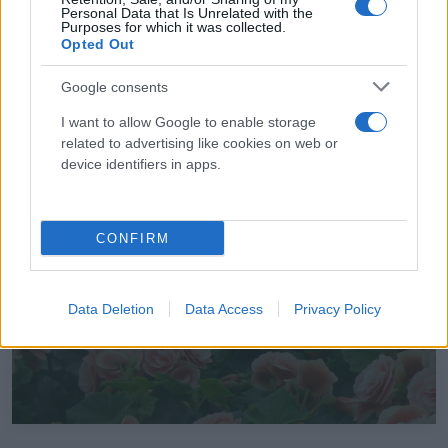
Personal Data that Is Unrelated with the
Purposes for which it was collected.
Opted Out
Google consents
A chi ci rivolgiamo
Fioristi
I want to allow Google to enable storage
related to advertising like cookies on web or
Garden center
device identifiers in apps.
Negozi
CONFIRM
Scopri di più
Data Deletion
Data Access
Privacy Policy