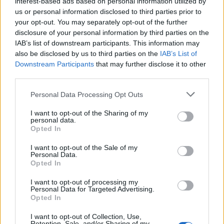
interest-based ads based on personal information utilized by
Continua a leggere
us or personal information disclosed to third parties prior to
your opt-out. You may separately opt-out of the further
disclosure of your personal information by third parties on the
IAB’s list of downstream participants. This information may
also be disclosed by us to third parties on the
IAB’s List of
Downstream Participants
that may further disclose it to other
A chi ci rivolgiamo
third parties.
Grande distribuzione
Please note that this website/app uses one or more Google
Personal Data Processing Opt Outs
services and may gather and store information including but
not limited to your visit or usage behaviour. You may click to
I want to opt-out of the Sharing of my
personal data.
grant or deny consent to Google and its third-party tags to
Scopri di più
Opted In
use your data for below specified purposes in below Google
consent section.
I want to opt-out of the Sale of my
Personal Data.
Opted In
I want to opt-out of processing my
Personal Data for Targeted Advertising.
Opted In
I want to opt-out of Collection, Use,
Retention, Sale, and/or Sharing of my